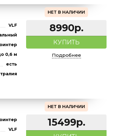
НЕТ В НАЛИЧИИ
8990р.
VLF
альный
КУПИТЬ
оинтер
о 0,6 м
Подробнее
есть
тралия
НЕТ В НАЛИЧИИ
15499р.
оинтер
VLF