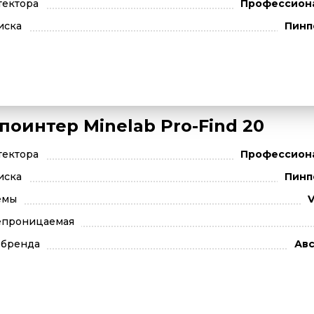
тектора
Профессион
иска
Пинп
поинтер Minelab Pro-Find 20
тектора
Профессион
иска
Пинп
емы
V
епроницаемая
 бренда
Авс