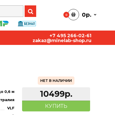
0р.
0
+7 495 266-02-61
zakaz@minelab-shop.ru
НЕТ В НАЛИЧИИ
10499р.
о 0,6 м
тралия
КУПИТЬ
VLF