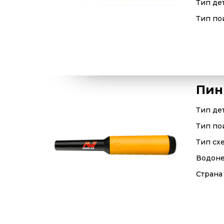
Тип де
Тип по
Пин
Тип де
Тип по
Тип сх
Водон
Страна