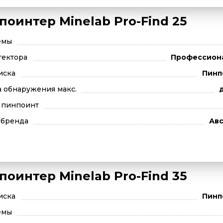
поинтер Minelab Pro-Find 25
емы
тектора
Профессион
иска
Пинп
а обнаружения макс.
д
 пинпоинт
 бренда
Авс
поинтер Minelab Pro-Find 35
иска
Пинп
емы