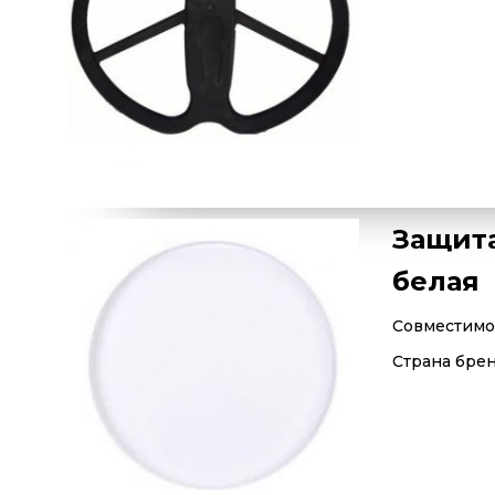
Защита
белая
Совместимос
Страна бре