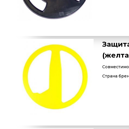
Защита
(желта
Совместимос
Страна бре