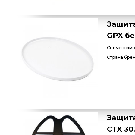
Защита
GPX бе
Совместимос
Страна бре
Защита
CTX 30