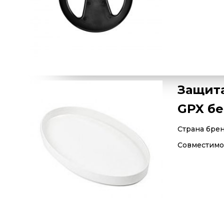
Защита
GPX бе
Страна бре
Совместимос